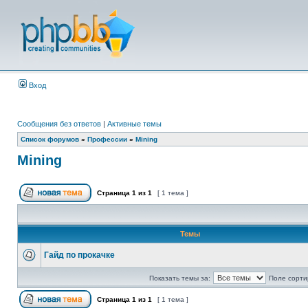
Вход
Сообщения без ответов
|
Активные темы
Список форумов
»
Профессии
»
Mining
Mining
Страница
1
из
1
[ 1 тема ]
Темы
Гайд по прокачке
Показать темы за:
Поле сорти
Страница
1
из
1
[ 1 тема ]