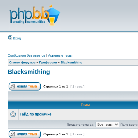
Вход
Сообщения без ответов
|
Активные темы
Список форумов
»
Профессии
»
Blacksmithing
Blacksmithing
Страница
1
из
1
[ 1 тема ]
Темы
Гайд по прокачке
Показать темы за:
Поле сорти
Страница
1
из
1
[ 1 тема ]