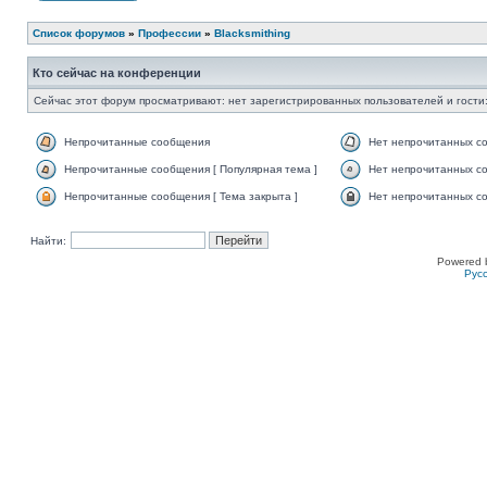
Список форумов
»
Профессии
»
Blacksmithing
Кто сейчас на конференции
Сейчас этот форум просматривают: нет зарегистрированных пользователей и гости:
Непрочитанные сообщения
Нет непрочитанных с
Непрочитанные сообщения [ Популярная тема ]
Нет непрочитанных со
Непрочитанные сообщения [ Тема закрыта ]
Нет непрочитанных со
Найти:
Powered 
Рус